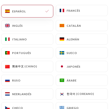
Agrum, Ginger Ale, Mojito
FRANCÉS
FRANCÉS
ESPAÑOL
ESPAÑOL
3.50€
Orangina 25cl
INGLÉS
INGLÉS
CATALÁN
CATALÁN
3.50€
ITALIANO
ITALIANO
ALEMÁN
ALEMÁN
Fanta Citron 25cl
3.50€
PORTUGUÉS
PORTUGUÉS
SUECO
SUECO
Limonade 25cl
简体中文 (CHINO)
简体中文 (CHINO)
JAPONÉS
JAPONÉS
3.50€
RUSO
RUSO
ÁRABE
ÁRABE
Perrier 33cl
3.50€
한국어 (COREANO)
한국어 (COREANO)
NEERLANDÉS
NEERLANDÉS
Vittel, Badoit
CHECO
CHECO
GRIEGO
GRIEGO
50cl
1L