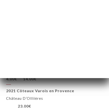
2021 Sancerre, Domaine Sylvie Cirotte
30.00€
L’Alsace
2020, Gewurstraminer « BIO », Domaine
Simonis
6.00€
30.00€
LES VINS ROSÉS
Languedoc, Cinsault Vigne antique
4.00€
14.00€
2021 Côteaux Varois en Provence
Château D’Olliières
23.00€