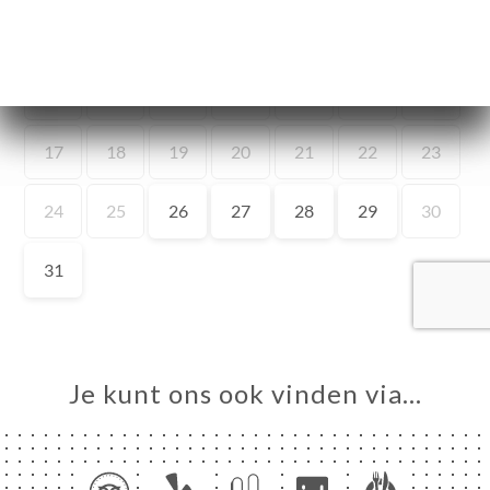
ME
VEREN
ERIJ
IEW
NU
VATION
 A
RTER
SSE
Je kunt ons ook vinden via…
TACT